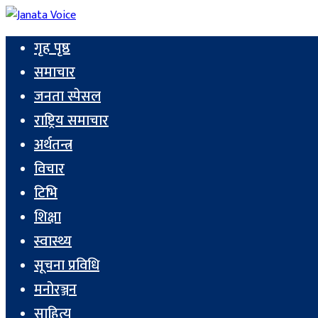
गृह पृष्ठ
समाचार
जनता स्पेसल
राष्ट्रिय समाचार
अर्थतन्त्र
विचार
टिभि
शिक्षा
स्वास्थ्य
सूचना प्रविधि
मनोरञ्जन
साहित्य