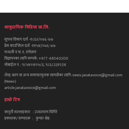
सामुदायिक मिडिया प्रा.लि.
सूचना विभाग दर्ता -१८६२/०७६-७७
प्रेस काउन्सिल दर्ता -११५४/०७६-७७
मन्थली न.पा. १, रामेछाप
विज्ञापनका लागि सम्पर्क: +977-48540200
मोबाईल नं. : ९८५४०४०५८६, ९८६८३३१२३४
लेख, ब्लग वा अन्य समाचारमुलक सामग्रीका लागि: news.janatavoice@gmail.com
(News)
article.janatavoice@gmail.com
हाम्रो टिम
कानुनी सल्लाहकार : उज्वलराम घिमिरे
प्रकाशक/ सम्पादक : कुमार श्रेष्ठ