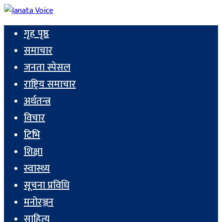
गृह पृष्ठ
समाचार
जनता स्पेसल
राष्ट्रिय समाचार
अर्थतन्त्र
विचार
टिभि
शिक्षा
स्वास्थ्य
सूचना प्रविधि
मनोरञ्जन
साहित्य