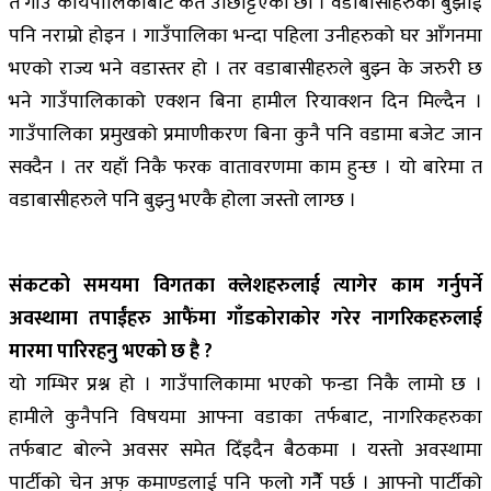
त गाउँ कार्यपालिकाबाट कतै उछिट्टिएका छौं । वडाबासीहरुको बुझाई
पनि नराम्रो होइन । गाउँपालिका भन्दा पहिला उनीहरुको घर आँगनमा
भएको राज्य भने वडास्तर हो । तर वडाबासीहरुले बुझ्न के जरुरी छ
भने गाउँपालिकाको एक्शन बिना हामील रियाक्शन दिन मिल्दैन ।
गाउँपालिका प्रमुखको प्रमाणीकरण बिना कुनै पनि वडामा बजेट जान
सक्दैन । तर यहाँ निकै फरक वातावरणमा काम हुन्छ । यो बारेमा त
वडाबासीहरुले पनि बुझ्नु भएकै होला जस्तो लाग्छ ।
संकटको समयमा विगतका क्लेशहरुलाई त्यागेर काम गर्नुपर्ने
अवस्थामा तपाईंहरु आफैंमा गाँडकोराकोर गरेर नागरिकहरुलाई
मारमा पारिरहनु भएको छ है ?
यो गम्भिर प्रश्न हो । गाउँपालिकामा भएको फन्डा निकै लामो छ ।
हामीले कुनैपनि विषयमा आफ्ना वडाका तर्फबाट, नागरिकहरुका
तर्फबाट बोल्ने अवसर समेत दिँइदैन बैठकमा । यस्तो अवस्थामा
पार्टीको चेन अफ् कमाण्डलाई पनि फलो गर्नेै पर्छ । आफ्नो पार्टीको