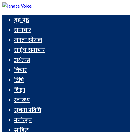
गृह पृष्ठ
समाचार
जनता स्पेसल
राष्ट्रिय समाचार
अर्थतन्त्र
विचार
टिभि
शिक्षा
स्वास्थ्य
सूचना प्रविधि
मनोरञ्जन
साहित्य