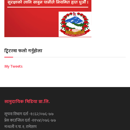
ट्विटरमा फलो गर्नुहोला
My Tweets
सामुदायिक मिडिया प्रा.लि.
सूचना विभाग दर्ता -१८६२/०७६-७७
प्रेस काउन्सिल दर्ता -११५४/०७६-७७
मन्थली न.पा. १, रामेछाप