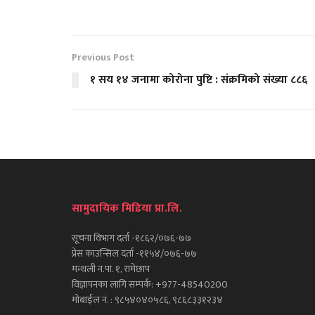
Previous Post
१ सय १४ जनामा कोरोना पुष्टि : संक्रमिको संख्या ८८६
सामुदायिक मिडिया प्रा.लि.
सूचना विभाग दर्ता -१८६२/०७६-७७
प्रेस काउन्सिल दर्ता -११५४/०७६-७७
मन्थली न.पा. १, रामेछाप
विज्ञापनका लागि सम्पर्क: +977-48540200
मोबाईल नं. : ९८५४०४०५८६, ९८६८३३१२३४