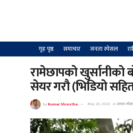
गृह पृष्ठ
समाचार
जनता स्पेसल
रा
रामेछापको खुर्सानीको बोट
सेयर गरौ (भिडियो सहित
by
Kumar Shrestha
May 28, 2020
in
जनता स्पे