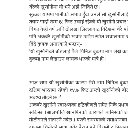
गरेको खुर्सानीमा यो भने अझै जिवितै छ ।
सुख्खा याममा पानीको अभाव हुँदा उनले सो खुर्सानीलाई ब
तयार पार्दा सम्म १८ फिट उचाई रहेको यो खुर्सानी प्रचा
विगत केही वर्ष अघि दोलखा जिल्लाबाट विदेशमा धेरै प
पनि अकबरे खुर्सानीको अचार उद्योग समेत संचालनमा 
दिँदै कृषक अनारबाजे भन्छन्–
‘यो खुर्सानीको बोटलाई मैले गिनिज बुकमा नाम लेख्ने क
बुकमा नाम लेखाउन लायक भएको मात्रै हो ।
आज सम्म यो खुर्सानीका कारण मेरो नाम गिनिज बुकमा 
दक्षिण भारतमा रहेको १४.७ फिट अग्लो खुर्सानीको बो
अवश्य तोड्ने छ ।’
अकबरे खुर्सानी स्वास्थ्यका दृष्टिकोणले समेत निकै प्
सकिन्छ ।आजभोलि खानपिनको कारणले मानिसको शा
मोटोपनले सताउने गर्दछ । यस्तो समस्याको समाधानका लाग
रगतमा चिनीको मात्रा बढेर हैरान हुने विरामी र पिसा