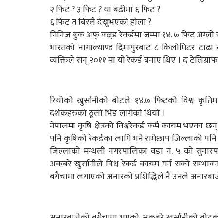
२ फिट ? ३ फिट ? या बढीमा ६ फिट ?
६ फिट त बिरलै देख्नुभएको होला ?
गिनिज बुक अफ् वल्र्ड रेकर्डमा जम्मा १४. ७ फिट अग्लो
भारतको नागाल्याण्ड दिमापुरबाट ८ किलोमिटर टाढा र
व्यक्तिले सन् २०११ मा यो रेकर्ड बनाए थिए । द टेलिग
रियोको खुर्सानीको बोटले १४.७ फिटको विश्व कृति
दर्शकहरुको ठूलो भिड लागेको थियो ।
नेपालमा कृषि क्षेत्रको विश्वरेकर्ड कमै कायम भएका छन्
पनि कृषिको रेकर्डका लागि भने रामेछाप जिल्लाको पनि
जिल्लाको मन्थली नगरपालिका वडा नं. ५ को सुना
अकबरे खुर्सानीले विश्व रेकर्ड कायम गर्न सक्ने स
बगैचामा लगाएको अनारको प्रशिद्धिले नै उनले अनारब
अनारबाजेको बगैचामा भएको अकबरे खुर्सानीको बोटको उम