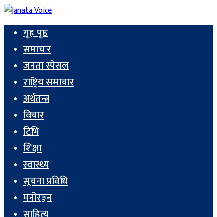
गृह पृष्ठ
समाचार
जनता स्पेसल
राष्ट्रिय समाचार
अर्थतन्त्र
विचार
टिभि
शिक्षा
स्वास्थ्य
सूचना प्रविधि
मनोरञ्जन
साहित्य