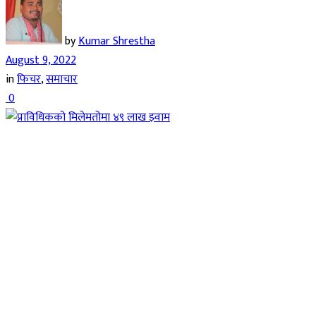
by
Kumar Shrestha
August 9, 2022
in
फिचर
,
समाचार
0