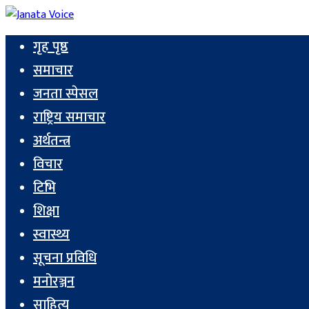
गृह पृष्ठ
समाचार
जनता स्पेसल
राष्ट्रिय समाचार
अर्थतन्त्र
विचार
टिभि
शिक्षा
स्वास्थ्य
सूचना प्रविधि
मनोरञ्जन
साहित्य