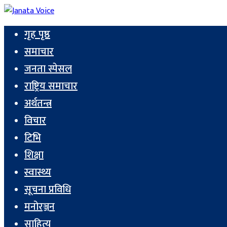
गृह पृष्ठ
समाचार
जनता स्पेसल
राष्ट्रिय समाचार
अर्थतन्त्र
विचार
टिभि
शिक्षा
स्वास्थ्य
सूचना प्रविधि
मनोरञ्जन
साहित्य