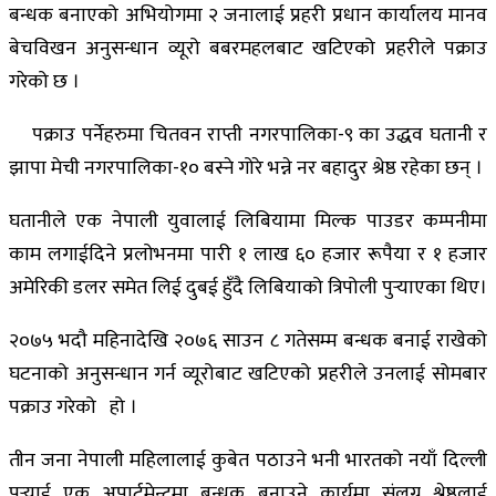
बन्धक बनाएको अभियोगमा २ जनालाई प्रहरी प्रधान कार्यालय मानव
बेचविखन अनुसन्धान व्यूरो बबरमहलबाट खटिएको प्रहरीले पक्राउ
गरेको छ ।
पक्राउ पर्नेहरुमा चितवन राप्ती नगरपालिका-९ का उद्धव घतानी र
झापा मेची नगरपालिका-१० बस्ने गोरे भन्ने नर बहादुर श्रेष्ठ रहेका छन् ।
घतानीले एक नेपाली युवालाई लिबियामा मिल्क पाउडर कम्पनीमा
काम लगाईदिने प्रलोभनमा पारी १ लाख ६० हजार रूपैया र १ हजार
अमेरिकी डलर समेत लिई दुबई हुँदै लिबियाको त्रिपोली पुर्‍याएका थिए।
२०७५ भदौ महिनादेखि २०७६ साउन ८ गतेसम्म बन्धक बनाई राखेको
घटनाको अनुसन्धान गर्न व्यूरोबाट खटिएको प्रहरीले उनलाई सोमबार
पक्राउ गरेको हो ।
तीन जना नेपाली महिलालाई कुबेत पठाउने भनी भारतको नयाँ दिल्ली
पुर्‍याई एक अपार्टमेन्टमा बन्धक बनाउने कार्यमा संलग्न श्रेष्ठलाई