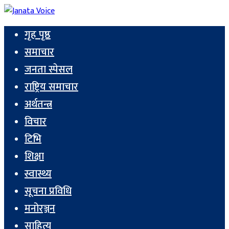
गृह पृष्ठ
समाचार
जनता स्पेसल
राष्ट्रिय समाचार
अर्थतन्त्र
विचार
टिभि
शिक्षा
स्वास्थ्य
सूचना प्रविधि
मनोरञ्जन
साहित्य