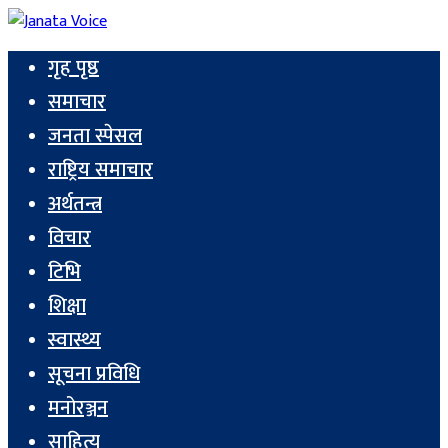
गृह पृष्ठ
समाचार
जनता स्पेसल
राष्ट्रिय समाचार
अर्थतन्त्र
विचार
टिभि
शिक्षा
स्वास्थ्य
सूचना प्रविधि
मनोरञ्जन
साहित्य