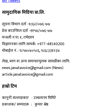
My Tweets
सामुदायिक मिडिया प्रा.लि.
सूचना विभाग दर्ता -१८६२/०७६-७७
प्रेस काउन्सिल दर्ता -११५४/०७६-७७
मन्थली न.पा. १, रामेछाप
विज्ञापनका लागि सम्पर्क: +977-48540200
मोबाईल नं. : ९८५४०४०५८६, ९८६८३३१२३४
लेख, ब्लग वा अन्य समाचारमुलक सामग्रीका लागि:
news.janatavoice@gmail.com (News)
article.janatavoice@gmail.com
हाम्रो टिम
कानुनी सल्लाहकार : उज्वलराम घिमिरे
प्रकाशक/ सम्पादक : कुमार श्रेष्ठ