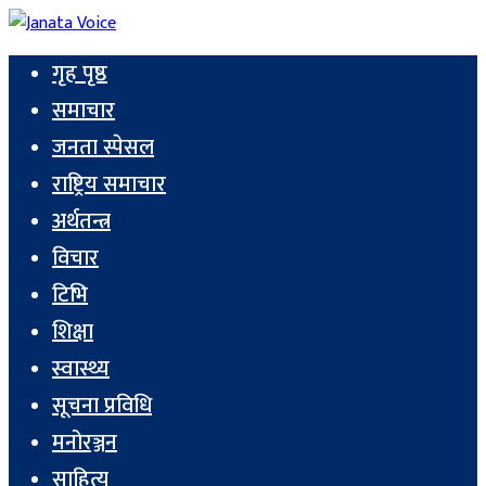
गृह पृष्ठ
समाचार
जनता स्पेसल
राष्ट्रिय समाचार
अर्थतन्त्र
विचार
टिभि
शिक्षा
स्वास्थ्य
सूचना प्रविधि
मनोरञ्जन
साहित्य