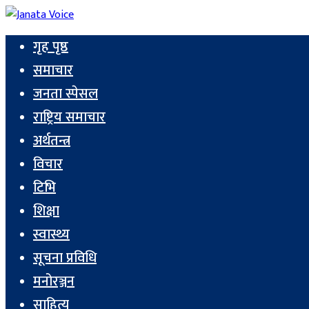
गृह पृष्ठ
समाचार
जनता स्पेसल
राष्ट्रिय समाचार
अर्थतन्त्र
विचार
टिभि
शिक्षा
स्वास्थ्य
सूचना प्रविधि
मनोरञ्जन
साहित्य