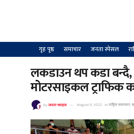
गृह पृष्ठ
समाचार
जनता स्पेसल
रा
लकडाउन थप कडा बन्दै, 
मोटरसाइकल ट्राफिक क
by
जनता भ्वाइस
August 9, 2022
in
राष्ट्रिय समाचार
,
स