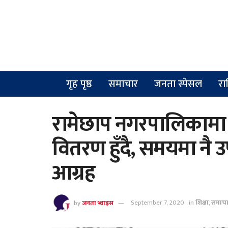
गृह पृष्ठ
समाचार
जनता स्पेसल
रा
रामेछाप नगरपालिकामा
वितरण हुँदै, समयमा नै
आग्रह
by
जनता भ्वाइस
September 7, 2020
in
शिक्षा
,
समाच