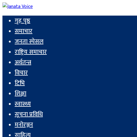
गृह पृष्ठ
समाचार
जनता स्पेसल
राष्ट्रिय समाचार
अर्थतन्त्र
विचार
टिभि
शिक्षा
स्वास्थ्य
सूचना प्रविधि
मनोरञ्जन
साहित्य