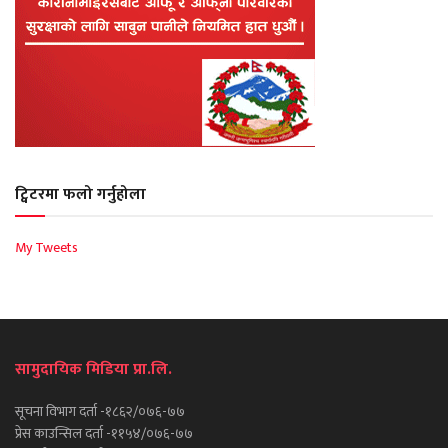
ट्विटरमा फलो गर्नुहोला
My Tweets
सामुदायिक मिडिया प्रा.लि.
सूचना विभाग दर्ता -१८६२/०७६-७७
प्रेस काउन्सिल दर्ता -११५४/०७६-७७