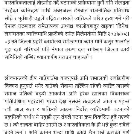
वास्तविकतालाई तोडमोड गर्दै घटनाको प्रक्रियामा कुनै पनि संलग्नता
नरहेका व्यक्तिहरु माथि जबरजस्त ढंगबाट राजनीतिक प्रतिशोध
साँध्ने र पूर्वग्राही ढङ्गले बद्नियत तरवले व्यक्तिको चरित्र हत्या गर्ने गरी
नेपाल तरुणदल रामेछापका अध्यक्ष काजीबहादुर खड्का ‘दिनेश’
लगायतका व्यक्तिमाथि प्रहरीको समेत मिलेमतोमा मिति २०७७।०८।
०३ गते जिल्ला प्रहरी कार्यालय रामेछापमा ज्यान मार्ने कसुर अन्तर्गत
मुद्दा दर्ता गरिएको प्रति नेपाल तरुण दल रामेछाप जिल्ला कार्य
समितिको गम्भिर ध्यानकर्षण गराउन चाहान्छौं ।
लोकतन्त्रको दीप गाउँगाउँमा बाल्नुपर्छ अनि समाजको सर्वाङगीण
विकास हुनुपर्छ भनेर गाउँको सेवामा तल्लिन रहेको व्यक्ति जसको
समाज प्रतिको बढ्दो आकर्षण अनि हरेक खालका विकासका
गतिविधिमा पहरेदारी गरेको देख्न नसक्ने तत्वहरुले जाल र षड्न्त्र
रची आज सत्ता र शक्तिको आडमा निर्दोश व्यक्तिमाथी घटनाको
प्रकृतिको यर्थाथ नै नबुझी जुन ढंगले घटना क्रम विकसित हुदै गएको
छ । त्यो सत्यता बाहिर आउने छ र वास्तविकता के हो भन्ने कुरा सबैले
बुझ्ने छन् । अनि कानुन भन्दा माथि कोही छैन् भन्ने कुराको पूर्ण