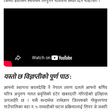
जिम्मा प्रशासन स्वयमले लिनुपर्ने चेतावनी समेत दिन चाहान्छौं ।’
यस्तो छ विज्ञप्तीको पूर्ण पाठ
:
आफ्नो स्थापना कालदेखि नै नेपाल तरुण दलले आफ्नो बर्गिय
चरित्र अनुरुप गलत प्रवृत्तिको डटेर खबरदारी गरिरहेको इतिहास
जगजाहेरै छ । यसै सन्दर्भमा रामेछाप जिल्लाको गोकुलगंगा
गाउँपालिका वडा नं. ५ नामाडीको घटना प्रक्रियालाई लिएर जे जसरी