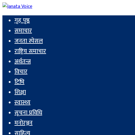
गृह पृष्ठ
समाचार
जनता स्पेसल
राष्ट्रिय समाचार
अर्थतन्त्र
विचार
टिभि
शिक्षा
स्वास्थ्य
सूचना प्रविधि
मनोरञ्जन
साहित्य