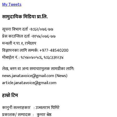
My Tweets
सामुदायिक मिडिया प्रा.लि.
सूचना विभाग दर्ता -१८६२/०७६-७७
प्रेस काउन्सिल दर्ता -११५४/०७६-७७
मन्थली न.पा. १, रामेछाप
विज्ञापनका लागि सम्पर्क: +977-48540200
मोबाईल नं. : ९८५४०४०५८६, ९८६८३३१२३४
लेख, ब्लग वा अन्य समाचारमुलक सामग्रीका लागि:
news.janatavoice@gmail.com (News)
article.janatavoice@gmail.com
हाम्रो टिम
कानुनी सल्लाहकार : उज्वलराम घिमिरे
प्रकाशक/ सम्पादक : कुमार श्रेष्ठ