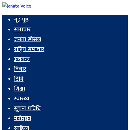
गृह पृष्ठ
समाचार
जनता स्पेसल
राष्ट्रिय समाचार
अर्थतन्त्र
विचार
टिभि
शिक्षा
स्वास्थ्य
सूचना प्रविधि
मनोरञ्जन
साहित्य