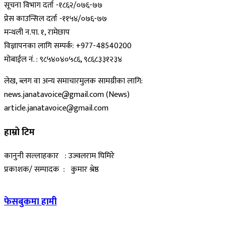
सूचना विभाग दर्ता -१८६२/०७६-७७
प्रेस काउन्सिल दर्ता -११५४/०७६-७७
मन्थली न.पा. १, रामेछाप
विज्ञापनका लागि सम्पर्क: +977-48540200
मोबाईल नं. : ९८५४०४०५८६, ९८६८३३१२३४
लेख, ब्लग वा अन्य समाचारमुलक सामग्रीका लागि:
news.janatavoice@gmail.com (News)
article.janatavoice@gmail.com
हाम्रो टिम
कानुनी सल्लाहकार : उज्वलराम घिमिरे
प्रकाशक/ सम्पादक : कुमार श्रेष्ठ
फेसबुकमा हामी