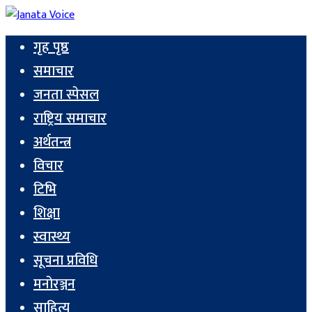
गृह पृष्ठ
समाचार
जनता स्पेसल
राष्ट्रिय समाचार
अर्थतन्त्र
विचार
टिभि
शिक्षा
स्वास्थ्य
सूचना प्रविधि
मनोरञ्जन
साहित्य