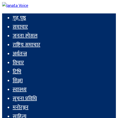
गृह पृष्ठ
समाचार
जनता स्पेसल
राष्ट्रिय समाचार
अर्थतन्त्र
विचार
टिभि
शिक्षा
स्वास्थ्य
सूचना प्रविधि
मनोरञ्जन
साहित्य