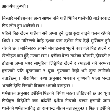
आकर्षण हुन्थ्यो ।
बिस्तारै मनोरञ्जनका अन्य साधन पनि गाउँ भित्रिन थालेपछि गाउँघरबाट
पिङ लोप हुन थालेको छ ।
पहिले पिङ खेल्न गाउँका सबै जम्मा हुने, दुःख सुख बाढ्ने चलन रहेको
थियो । तर पछिल्लो केहि दशक यता दशैँमा पिङ देख्नै मुस्किल हुने
गरेको छ । मानिसहरु आफ्नै मोवाइलमा भूल्ने कारणले पिङ हाल्ने र
खेल्नेहरु कम हुँदै गएका छन् । दसैँका बेला गाउँका चौतारी, दोबाटो र
डाँडामा जम्मा भएर सामूहिक लिङ्गेपिङ खेल्ने र रमाइलो गर्ने परम्परा
हराएको प्रति बूढापाका र यूवा पुस्ताका केही भने दुःख लागेको
बताउँछन् । पौराणिक कथा अनुसार भगवान कृष्णको पाला भन्दा
अगाडि देखि पिङको विकास भएको बताइन्छ ।
धर्मशास्त्र अनुसार दशैँसँग पिङको विषेश महत्व जोडिएको छ तर यूवा
पिडीहरु विदेशिने क्रम बढेसँगै दशैमा पिङको चलन हराउदै जान
थालेको धर्मशास्त्रविद् डा. रामचन्द्र गौतम बताउनुहुन्छ । पिङ र दशैँको