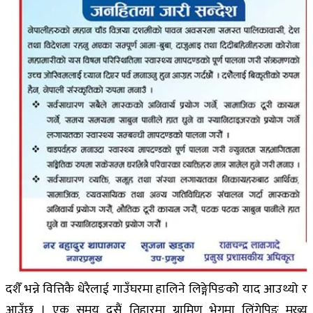
दशैँ भन्ने वित्तिकै धेरैलाई गाउँघरमा हालिने लिङ्गेपिङकोे याद आउथ्यो र
आउँछ । एक समय दसैं तिहारमा ग्रामिण भेगमा लिंगेपिङ मुख्य