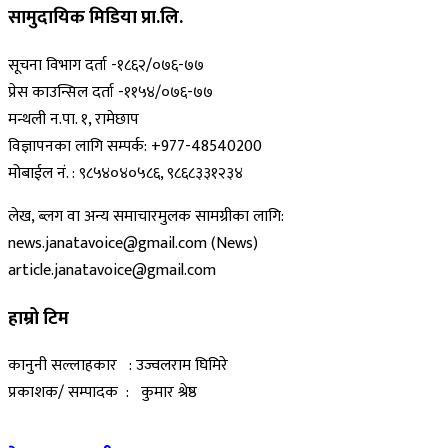
सामुदायिक मिडिया प्रा.लि.
सूचना विभाग दर्ता -१८६२/०७६-७७
प्रेस काउन्सिल दर्ता -११५४/०७६-७७
मन्थली न.पा. १, रामेछाप
विज्ञापनका लागि सम्पर्क: +977-48540200
मोबाईल नं. : ९८५४०४०५८६, ९८६८३३१२३४
लेख, ब्लग वा अन्य समाचारमुलक सामग्रीका लागि:
news.janatavoice@gmail.com (News)
article.janatavoice@gmail.com
हाम्रो टिम
कानुनी सल्लाहकार : उज्वलराम घिमिरे
प्रकाशक/ सम्पादक : कुमार श्रेष्ठ