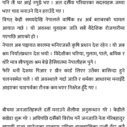
पनि ती घर आई नपुग्ने भए । अतः दसैँमा परिवारका सदस्यहरू जम्मा
भएर चाड मनाउने दिन हराउँदै गए ।
विगत् केही समयदेखि नेपालले वार्षिक १४ अर्ब बराबरको चामल
आयात गर्छ । यो अवस्था युवाहरू जति सबै वैदेशिक रोजगारीमा
गएपछि आएको हो ।
नेपाल अब पञ्चायत कालमा भनिएजस्तै कृषि प्रधान देश रहेन । यो अब
श्रम निर्यातप्रधान देश भयो । विदेशीका भरिया, गुलाम, पाले, श्रमिक र
थोरै मात्र सीपयुक्त श्रम बेच्ने हैसियतमा नेपालीहरू पुगे ।
फेरि धनी देशमा पिआर र ग्रीन कार्ड लिएर उतैका बासिन्दा हुने
चलनसमेत चले । यो अवस्थाले गर्दा जाति र धर्मका आधारमा मनाइँदै
आइएका चाडपर्वका रौनक कम भएर निस्तेज हुँदै गए ।
बीचमा जनजातिहरूले दसैँ मनाउने शैलीमा अनुसन्धान गरे । केहीले
बखेडा शुरू गरे । अघिपछि दसैँको विरोध गर्ने जनजाति नेता गोरेबहादुर
खपाङ्गी राजा ज्ञानेन्द्रका पालामा महिला बालबालिका मन्त्री हुँदा कुद्दै