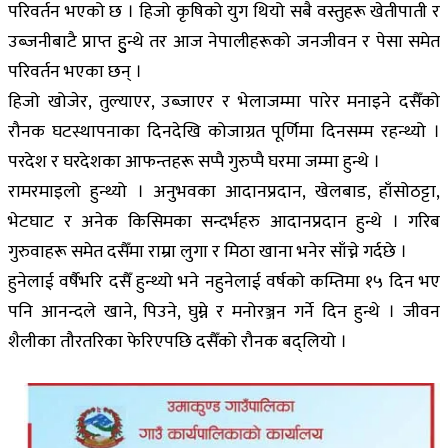
परिवर्तन भएको छ । हिजो कृषिको युग थियो सबै वस्तुहरू खेतीपाती र
उब्जनीबाटै प्राप्त हुुुन्थे तर आज नेपालीहरूको जनजीवन र पेसा समेत
परिवर्तन भएका छन् ।
हिजो खोजेर, तुल्याएर, उब्जाएर र भेलाजम्मा पारेर मनाइने दसैँको
रौनक घटस्थापनाका दिनदेखि कोजाग्रत पूर्णिमा दिनसम्म रहन्थ्यो ।
परदेश र घरदेशका आफन्तहरू सप्पै गुरुप्पै घरमा जम्मा हुन्थे ।
रामरमाइलो हुन्थ्यो । अनुभवका आदानप्रदान, खेलबाड, हाँसोठट्टा,
भेटघाट र अनेक किसिमका सन्दर्भहरु आदानप्रदान हुन्थे । गरिब
गुरुवाहरू समेत दसैँमा राम्रा लुगा र मिठा खाना भनेर साँच्ने गर्दछे ।
हुनेलाई वर्षैभरि दसैँ हुन्थ्यो भने नहुनेलाई वर्षको कम्तिमा १५ दिन भए
पनि आनन्दले खाने, पिउने, घुम्ने र मनोरञ्जन गर्ने दिन हुन्थे । जीवन
शैलीका तौरतरिका फेरिएपछि दसैँको रौनक बद्लियो ।