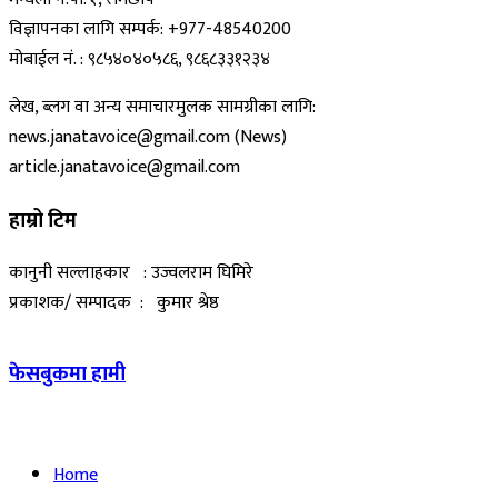
विज्ञापनका लागि सम्पर्क: +977-48540200
मोबाईल नं. : ९८५४०४०५८६, ९८६८३३१२३४
लेख, ब्लग वा अन्य समाचारमुलक सामग्रीका लागि:
news.janatavoice@gmail.com (News)
article.janatavoice@gmail.com
हाम्रो टिम
कानुनी सल्लाहकार : उज्वलराम घिमिरे
प्रकाशक/ सम्पादक : कुमार श्रेष्ठ
फेसबुकमा हामी
Home