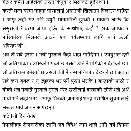
गेरु र कमेरो अहिलेको जस्तो किनुवा र मिसावटी हुँदैनथ्यो ।
कस्तो मजा घरमा पाहुना पासालाई अघाउँजी खिलाउन पिलाउन पाउँदा
। आफू जहाँ गए पनि उधुमै मानमनितो हुन्थ्यो । मावली जाऊँ कि
ससुराली ? घरमा जम्मा होऊँ कि साथीभाइ कहाँ ? हरेक जमघट र
पारिवारिक मिलनले आउने एक वर्षसम्मका लागि नयाँ ऊर्जा
थपिरहन्थ्यो ।
अब ती सबै हराए । नयाँ पुस्ताले केही थाहा पाउँदैनन् । एक्चुअल दसैँ
जो जति पाको र उमेरको भएको छ उसले उति नै भोगेको र देखेको छ ।
जो जति कम उमेरको छ उसले तेती नै कम भोगेको र देखेको छ । अब त
सबै कुरा गुगल र यु ट्यूबका भर पर्ने पुस्ता भैसके । बाख्राको पाठो र
बोको भन्न नजान्ने पुस्ताले गुगल गरेर खसीलाई बाख्राको छोरो भन्ने अर्थ
पायो भने त्यही भन्छ । आफू भित्रको ज्ञानलाई भन्दा पराश्रित सूचनालाई
अब्बल मान्ने जमान आएछन् ।
कठै ! ती दिन गैगए ।
नेपालीहरू रोजगारीका लागि जब विदेश जान थाले अनि वर्ष दिनमा