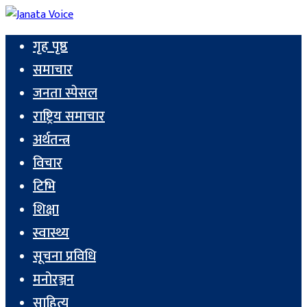
गृह पृष्ठ
समाचार
जनता स्पेसल
राष्ट्रिय समाचार
अर्थतन्त्र
विचार
टिभि
शिक्षा
स्वास्थ्य
सूचना प्रविधि
मनोरञ्जन
साहित्य