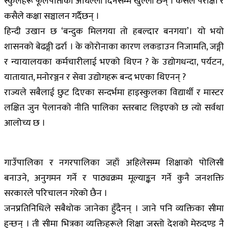
स्कुलहरू फूलपातीको अघिल्लो दिनसम्म खुल्ला छन् । कसैले परीक्षा र
कसैले कक्षा सञ्चालन गर्दैछन् ।
हिन्दी उखान छ ‘बन्दुक मिलगया तो हबल्दार बनगया’। यो भयो
शासनको बेढङ्गी ढर्रा । के कोरोनाका कारण लकडाउन निजामति, जङ्गी
र न्यायालयका कर्मचारीलाई भएको थिएन ? के उद्योगधन्दा, पर्यटन,
यातायात, मनोरञ्जन र सेवा उद्योगहरू बन्द भएका थिएनन् ?
राज्यले सबैलाई छुट दिएका सन्दर्भमा हाइस्कुलका विद्यार्थी र मास्टर
लक्षित जुन पेलानको नीति पालिका स्तरबाट लिइएको छ त्यो सर्वथा
आलोच्य छ ।
गाउँपालिका र नगरपालिका जहाँ अहिलेसम्म शिक्षाको पोलिसी
बनाउने, अनुगमन गर्ने र पाठ्यक्रम मूल्याङ्कन गर्ने कुनै जनशक्ति
सरकारले परिचालन गरेको छैन ।
जनप्रतिनिधिले सबैथोक जानेका हुँदैनन् । जाने पनि व्यक्तिका सीमा
हुन्छन् । ती सीमा भित्रका व्यक्तिहरूले शिक्षा जस्तो देशको मेरुदण्ड नै