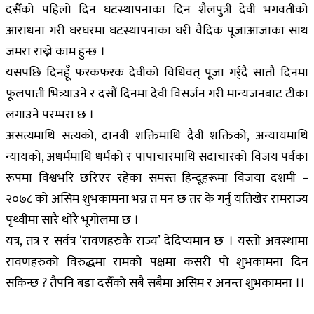
दसैँको पहिलो दिन घटस्थापनाका दिन शैलपुत्री देवी भगवतीको
आराधना गरी घरघरमा घटस्थापनाका घरी वैदिक पूजाआजाका साथ
जमरा राख्ने काम हुन्छ ।
यसपछि दिनहूँ फरकफरक देवीको विधिवत् पूजा गर्र्दै सातौं दिनमा
फूलपाती भित्र्याउने र दसौं दिनमा देवी विसर्जन गरी मान्यजनबाट टीका
लगाउने परम्परा छ ।
असत्यमाथि सत्यको, दानवी शक्तिमाथि दैवी शक्तिको, अन्यायमाथि
न्यायको, अधर्ममाथि धर्मको र पापाचारमाथि सदाचारको विजय पर्वका
रूपमा विश्वभरि छरिएर रहेका समस्त हिन्दूहरूमा विजया दशमी –
२०७८ को असिम शुभकामना भन्न त मन छ तर के गर्नु यतिखेर रामराज्य
पृथ्वीमा सारै थोरै भूगोलमा छ ।
यत्र, तत्र र सर्वत्र ‘रावणहरुकै राज्य’ देदिप्यमान छ । यस्तो अवस्थामा
रावणहरुको विरुद्धमा रामको पक्षमा कसरी पो शुभकामना दिन
सकिन्छ ? तैपनि बडा दसैँको सबै सबैमा असिम र अनन्त शुभकामना ।।