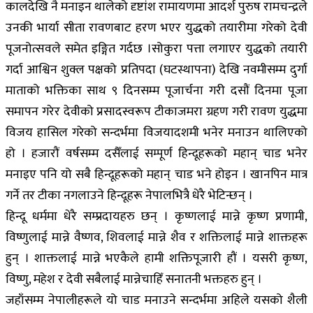
कालदेखि नै मनाइन थालेको दृष्टांश रामायणमा आदर्श पुरुष रामचन्द्रले
उनकी भार्या सीता रावणबाट हरण भएर युद्धको तयारीमा गरेको देवी
पूजनोत्सवले समेत इङ्गित गर्दछ ।सोकुरा पत्ता लगाएर युद्धको तयारी
गर्दा आश्विन शुक्ल पक्षको प्रतिपदा (घटस्थापना) देखि नवमीसम्म दुर्गा
माताको भक्तिका साथ ९ दिनसम्म पूजार्चना गरी दसौं दिनमा पूजा
समापन गरेर देवीको प्रसादस्वरूप टीकाजमरा ग्रहण गरी रावण युद्धमा
विजय हासिल गरेको सन्दर्भमा विजयादशमी भनेर मनाउन थालिएको
हो । हजारौं वर्षसम्म दसैँलाई सम्पूर्ण हिन्दूहरूको महान् चाड भनेर
मनाइए पनि यो सबै हिन्दूहरूको महान् चाड भने होइन । खानपिन मात्र
गर्ने तर टीका नगलाउने हिन्दूहरू नेपालभित्रै धेरै भेटिन्छन् ।
हिन्दू धर्ममा धेरै सम्प्रदायहरु छन् । कृष्णलाई मान्ने कृष्ण प्रणामी,
विष्णुलाई मान्ने वैष्णव, शिवलाई मान्ने शैव र शक्तिलाई मान्ने शाक्तहरू
हुन् । शाक्तलाई मान्ने भएकैले हामी शक्तिपूजारी हौं । यसरी कृष्ण,
विष्णु, महेश र देवी सबैलाई मान्नेचाहिँ सनातनी भक्तहरु हुन् ।
जहाँसम्म नेपालीहरूले यो चाड मनाउने सन्दर्भमा अहिले यसको शैली