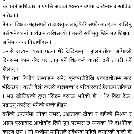
चलाउने अधिकार पाएपछि अबको १०÷१५ वर्षमा देखिनेछ बास्तविक
नतिजा ।
नेपाल शिक्षक महासंघले त हाइस्कुललाई फेरि संघकै मातहतमा राखिनु
पर्छ भनेर धर्ना कार्यक्रम राखिसक्यो । यसरी सधैँ भुकुण्डिने भए शिक्षक,
अभिभावक र विद्यार्थीहरू ।
तमासे राज्यमा यस्ता घटना धेरै देखिन्छन् । फूलपातीका अघिल्लो
दिनसम्म काम गरेर घर जानु पर्ने शिक्षकले कसरी दसैँ तयारी गर्ने
होलान् ।
बैँक तथा वित्तीय संस्थाहरू समेत फूलपातीदेखि एकादशीसम्म बन्द
भैदिन्छन् । यस्तो बेलाँ कसरी बालबच्चा र परिवारलाई हँसाउन सकिन्छ
। भन्न खोजिएको कुरा ‘सिष्टम बसाऊ भनेको हो । धेर विदा देऊ,
पढाउनु नपरोस्’ भनेको पक्कै होइन ।
दसैँको अन्तर्यमा जौका जमरा, अक्षताका टीका र दहीको मिश्रण र
अग्रज पुस्ताबाट आशीर्वाद लिने जुन परम्परा छ त्यसका धेरै दार्शनिक
कारण छन् । जौ पृथ्वीमा मानिसले सबैभन्दा पहिले लगाएको बाली हो