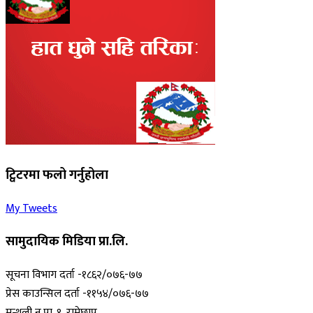
ट्विटरमा फलो गर्नुहोला
My Tweets
सामुदायिक मिडिया प्रा.लि.
सूचना विभाग दर्ता -१८६२/०७६-७७
प्रेस काउन्सिल दर्ता -११५४/०७६-७७
मन्थली न.पा. १, रामेछाप