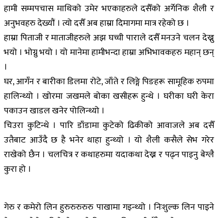
हामी सम्मपचास माथिको उमेर भएकाहरुले दसैँको अर्गेनिक शैली र
अनुभवहरु देख्यौं । त्यो दसैँ अब हाम्रा दिमागमा मात्र रहेको छ ।
हाम्रा पिताजी र माताजीहरुले अझ घच्ची पाराले दसैँ मनउने चलन देख्नु
भयो । भोग्नु भयो । यो मानेमा हामीभन्दा हाम्रा अभिभावकहरु महान् छन्
।
घर, आगँन र बारीका डिलमा रोटे, जाँते र लिङ्गे पिङहरू सामूहिक रुपमा
हालिन्थ्यो । खोरमा जखमले बोका खसीहरू हुन्थे । घरीका घरी केरा
पकाउन खाडल खनेर पोलिन्थ्यो ।
चिउरा कुटिन्थे । पारि डाँडामा कुटेको ढिकीको आवाजले अब दसैँ
उतैबाट आउँदै छ है भनेर थाहा हुन्थ्यो । यो शैली कसैले सेभ गरेर
राखेको छैन । चलचित्र र कथाहरुमा यदाकथा देख्न र पढ्न पाइनु बेग्लै
कुरा हो ।
गेरु र कमेरो लिन हुरुरुरुरुरु पाखामा गइन्थ्यो । निःशुल्क लिन पाइने