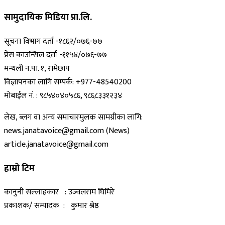
सामुदायिक मिडिया प्रा.लि.
सूचना विभाग दर्ता -१८६२/०७६-७७
प्रेस काउन्सिल दर्ता -११५४/०७६-७७
मन्थली न.पा. १, रामेछाप
विज्ञापनका लागि सम्पर्क: +977-48540200
मोबाईल नं. : ९८५४०४०५८६, ९८६८३३१२३४
लेख, ब्लग वा अन्य समाचारमुलक सामग्रीका लागि:
news.janatavoice@gmail.com (News)
article.janatavoice@gmail.com
हाम्रो टिम
कानुनी सल्लाहकार : उज्वलराम घिमिरे
प्रकाशक/ सम्पादक : कुमार श्रेष्ठ