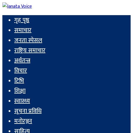
गृह पृष्ठ
समाचार
जनता स्पेसल
राष्ट्रिय समाचार
अर्थतन्त्र
विचार
टिभि
शिक्षा
स्वास्थ्य
सूचना प्रविधि
मनोरञ्जन
साहित्य