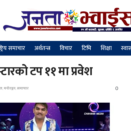
ष्ट्रिय समाचार
अर्थतन्त्र
विचार
टिभि
शिक्षा
स्वास
टारको टप ११ मा प्रवेश
0
सल
,
मनोरञ्जन
,
समाचार