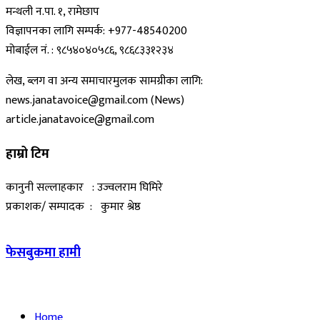
मन्थली न.पा. १, रामेछाप
विज्ञापनका लागि सम्पर्क: +977-48540200
मोबाईल नं. : ९८५४०४०५८६, ९८६८३३१२३४
लेख, ब्लग वा अन्य समाचारमुलक सामग्रीका लागि:
news.janatavoice@gmail.com (News)
article.janatavoice@gmail.com
हाम्रो टिम
कानुनी सल्लाहकार : उज्वलराम घिमिरे
प्रकाशक/ सम्पादक : कुमार श्रेष्ठ
फेसबुकमा हामी
Home