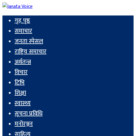
गृह पृष्ठ
समाचार
जनता स्पेसल
राष्ट्रिय समाचार
अर्थतन्त्र
विचार
टिभि
शिक्षा
स्वास्थ्य
सूचना प्रविधि
मनोरञ्जन
साहित्य