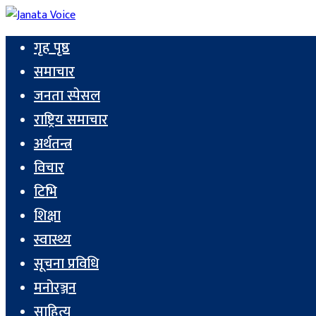
गृह पृष्ठ
समाचार
जनता स्पेसल
राष्ट्रिय समाचार
अर्थतन्त्र
विचार
टिभि
शिक्षा
स्वास्थ्य
सूचना प्रविधि
मनोरञ्जन
साहित्य