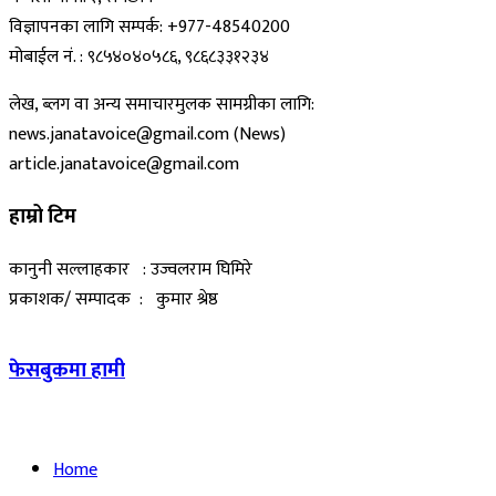
विज्ञापनका लागि सम्पर्क: +977-48540200
मोबाईल नं. : ९८५४०४०५८६, ९८६८३३१२३४
लेख, ब्लग वा अन्य समाचारमुलक सामग्रीका लागि:
news.janatavoice@gmail.com (News)
article.janatavoice@gmail.com
हाम्रो टिम
कानुनी सल्लाहकार : उज्वलराम घिमिरे
प्रकाशक/ सम्पादक : कुमार श्रेष्ठ
फेसबुकमा हामी
Home