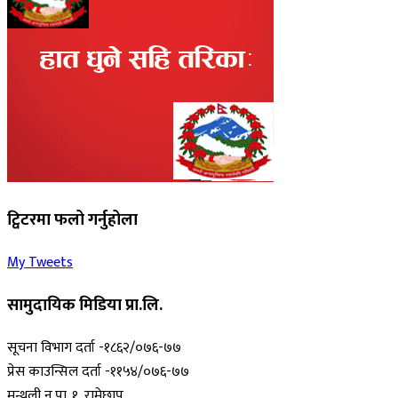
ट्विटरमा फलो गर्नुहोला
My Tweets
सामुदायिक मिडिया प्रा.लि.
सूचना विभाग दर्ता -१८६२/०७६-७७
प्रेस काउन्सिल दर्ता -११५४/०७६-७७
मन्थली न.पा. १, रामेछाप