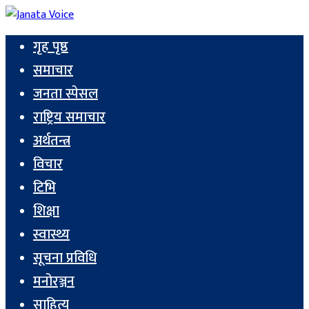
गृह पृष्ठ
समाचार
जनता स्पेसल
राष्ट्रिय समाचार
अर्थतन्त्र
विचार
टिभि
शिक्षा
स्वास्थ्य
सूचना प्रविधि
मनोरञ्जन
साहित्य