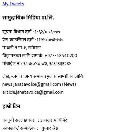
My Tweets
सामुदायिक मिडिया प्रा.लि.
सूचना विभाग दर्ता -१८६२/०७६-७७
प्रेस काउन्सिल दर्ता -११५४/०७६-७७
मन्थली न.पा. १, रामेछाप
विज्ञापनका लागि सम्पर्क: +977-48540200
मोबाईल नं. : ९८५४०४०५८६, ९८६८३३१२३४
लेख, ब्लग वा अन्य समाचारमुलक सामग्रीका लागि:
news.janatavoice@gmail.com (News)
article.janatavoice@gmail.com
हाम्रो टिम
कानुनी सल्लाहकार : उज्वलराम घिमिरे
प्रकाशक/ सम्पादक : कुमार श्रेष्ठ