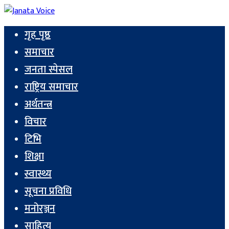
गृह पृष्ठ
समाचार
जनता स्पेसल
राष्ट्रिय समाचार
अर्थतन्त्र
विचार
टिभि
शिक्षा
स्वास्थ्य
सूचना प्रविधि
मनोरञ्जन
साहित्य