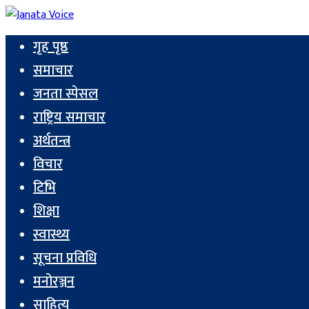
गृह पृष्ठ
समाचार
जनता स्पेसल
राष्ट्रिय समाचार
अर्थतन्त्र
विचार
टिभि
शिक्षा
स्वास्थ्य
सूचना प्रविधि
मनोरञ्जन
साहित्य