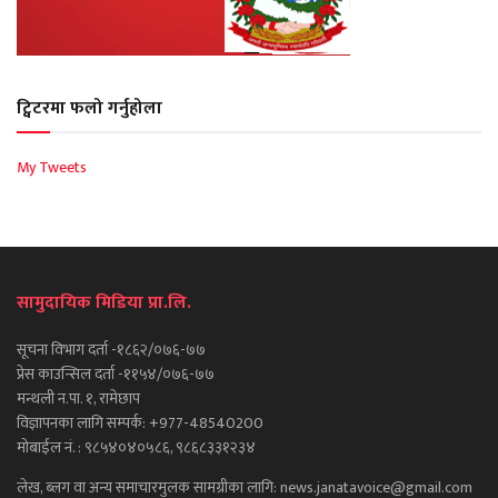
ट्विटरमा फलो गर्नुहोला
My Tweets
सामुदायिक मिडिया प्रा.लि.
सूचना विभाग दर्ता -१८६२/०७६-७७
प्रेस काउन्सिल दर्ता -११५४/०७६-७७
मन्थली न.पा. १, रामेछाप
विज्ञापनका लागि सम्पर्क: +977-48540200
मोबाईल नं. : ९८५४०४०५८६, ९८६८३३१२३४
लेख, ब्लग वा अन्य समाचारमुलक सामग्रीका लागि: news.janatavoice@gmail.com