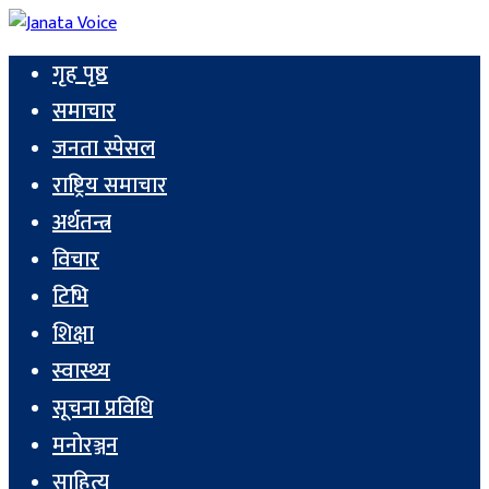
गृह पृष्ठ
समाचार
जनता स्पेसल
राष्ट्रिय समाचार
अर्थतन्त्र
विचार
टिभि
शिक्षा
स्वास्थ्य
सूचना प्रविधि
मनोरञ्जन
साहित्य