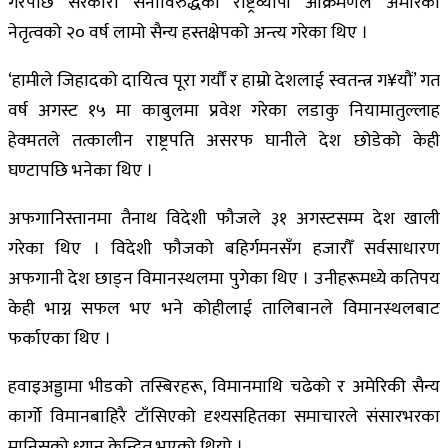
गरेपछि सरकारी सेनाविरुद्धको राष्ट्रव्यापी आक्रमणले अमेरिकी
नेतृत्वको २० वर्ष लामो सैन्य हस्तक्षेपको अन्त्य गरेका थिए ।
‘हामीले जिहादको दायित्व पूरा गर्यौं र हाम्रो देशलाई स्वतन्त्र ग¥यौं’ गत
वर्ष अगस्ट १५ मा काबुलमा प्रवेश गरेका लडाकु नियामातुल्लाह
हेक्मतले तत्कालीन राष्ट्रपति असरफ घानीले देश छोडेको केही
घण्टापछि भनेका थिए ।
अफगानिस्तानमा तैनाथ विदेशी फौजले ३१ अगस्टसम्म देश खाली
गरेका थिए । विदेशी फौजको बहिर्गमनसँग हजारौँ सर्वसाधारण
अफगानी देश छाड्न विमानस्थलमा पुगेका थिए । उनीहरूमध्ये कतिपय
केही भाग्न सफल भए भने कोहीलाई तालिबानले विमानस्थलबाट
फर्काएका थिए ।
हवाइअड्डामा भीडको तस्बिरहरू, विमानमाथि चढेको र अमेरिकी सैन्य
कार्गो विमानबाहिरै टाँसिएको दृश्यसहितका समाचारले संसारभरका
मानिसको ध्यान केन्द्रित भएको थियो ।