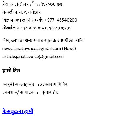
प्रेस काउन्सिल दर्ता -११५४/०७६-७७
मन्थली न.पा. १, रामेछाप
विज्ञापनका लागि सम्पर्क: +977-48540200
मोबाईल नं. : ९८५४०४०५८६, ९८६८३३१२३४
लेख, ब्लग वा अन्य समाचारमुलक सामग्रीका लागि:
news.janatavoice@gmail.com (News)
article.janatavoice@gmail.com
हाम्रो टिम
कानुनी सल्लाहकार : उज्वलराम घिमिरे
प्रकाशक/ सम्पादक : कुमार श्रेष्ठ
फेसबुकमा हामी