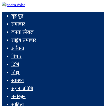
गृह पृष्ठ
समाचार
जनता स्पेसल
राष्ट्रिय समाचार
अर्थतन्त्र
विचार
टिभि
शिक्षा
स्वास्थ्य
सूचना प्रविधि
मनोरञ्जन
साहित्य