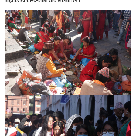
बिहानैदेखि भक्तजनको भीड लागेको छ ।