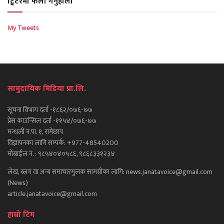
ट्विटरमा फलो गर्नुहोला
My Tweets
सामुदायिक मिडिया प्रा.लि.
सूचना विभाग दर्ता -१८६२/०७६-७७
प्रेस काउन्सिल दर्ता -११५४/०७६-७७
मन्थली न.पा. १, रामेछाप
विज्ञापनका लागि सम्पर्क: +977-48540200
मोबाईल नं. : ९८५४०४०५८६, ९८६८३३१२३४
लेख, ब्लग वा अन्य समाचारमुलक सामग्रीका लागि: news.janatavoice@gmail.com
(News)
article.janatavoice@gmail.com
हाम्रो टिम