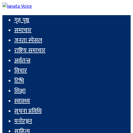
गृह पृष्ठ
समाचार
जनता स्पेसल
राष्ट्रिय समाचार
अर्थतन्त्र
विचार
टिभि
शिक्षा
स्वास्थ्य
सूचना प्रविधि
मनोरञ्जन
साहित्य