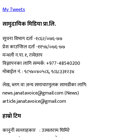
My Tweets
सामुदायिक मिडिया प्रा.लि.
सूचना विभाग दर्ता -१८६२/०७६-७७
प्रेस काउन्सिल दर्ता -११५४/०७६-७७
मन्थली न.पा. १, रामेछाप
विज्ञापनका लागि सम्पर्क: +977-48540200
मोबाईल नं. : ९८५४०४०५८६, ९८६८३३१२३४
लेख, ब्लग वा अन्य समाचारमुलक सामग्रीका लागि:
news.janatavoice@gmail.com (News)
article.janatavoice@gmail.com
हाम्रो टिम
कानुनी सल्लाहकार : उज्वलराम घिमिरे