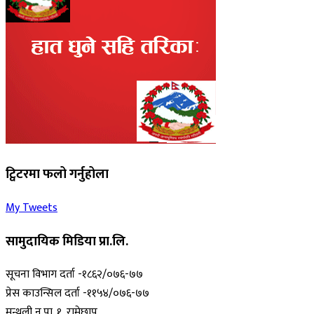
ट्विटरमा फलो गर्नुहोला
My Tweets
सामुदायिक मिडिया प्रा.लि.
सूचना विभाग दर्ता -१८६२/०७६-७७
प्रेस काउन्सिल दर्ता -११५४/०७६-७७
मन्थली न.पा. १, रामेछाप