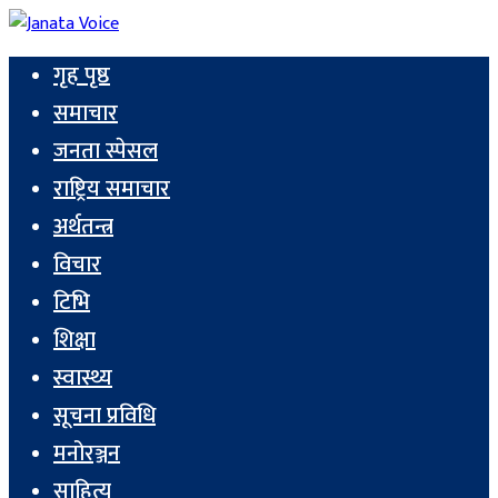
गृह पृष्ठ
समाचार
जनता स्पेसल
राष्ट्रिय समाचार
अर्थतन्त्र
विचार
टिभि
शिक्षा
स्वास्थ्य
सूचना प्रविधि
मनोरञ्जन
साहित्य