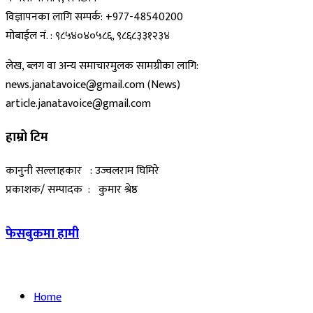
विज्ञापनका लागि सम्पर्क: +977-48540200
मोबाईल नं. : ९८५४०४०५८६, ९८६८३३१२३४
लेख, ब्लग वा अन्य समाचारमुलक सामग्रीका लागि:
news.janatavoice@gmail.com (News)
article.janatavoice@gmail.com
हाम्रो टिम
कानुनी सल्लाहकार : उज्वलराम घिमिरे
प्रकाशक/ सम्पादक : कुमार श्रेष्ठ
फेसबुकमा हामी
Home