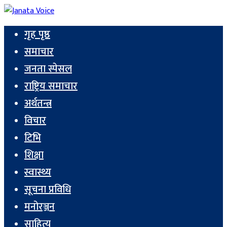
गृह पृष्ठ
समाचार
जनता स्पेसल
राष्ट्रिय समाचार
अर्थतन्त्र
विचार
टिभि
शिक्षा
स्वास्थ्य
सूचना प्रविधि
मनोरञ्जन
साहित्य