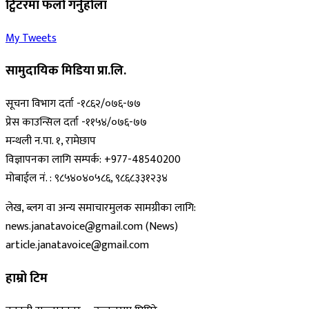
ट्विटरमा फलो गर्नुहोला
My Tweets
सामुदायिक मिडिया प्रा.लि.
सूचना विभाग दर्ता -१८६२/०७६-७७
प्रेस काउन्सिल दर्ता -११५४/०७६-७७
मन्थली न.पा. १, रामेछाप
विज्ञापनका लागि सम्पर्क: +977-48540200
मोबाईल नं. : ९८५४०४०५८६, ९८६८३३१२३४
लेख, ब्लग वा अन्य समाचारमुलक सामग्रीका लागि:
news.janatavoice@gmail.com (News)
article.janatavoice@gmail.com
हाम्रो टिम