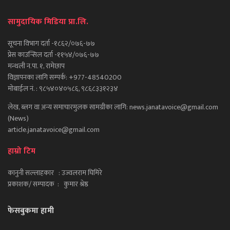
सामुदायिक मिडिया प्रा.लि.
सूचना विभाग दर्ता -१८६२/०७६-७७
प्रेस काउन्सिल दर्ता -११५४/०७६-७७
मन्थली न.पा. १, रामेछाप
विज्ञापनका लागि सम्पर्क: +977-48540200
मोबाईल नं. : ९८५४०४०५८६, ९८६८३३१२३४
लेख, ब्लग वा अन्य समाचारमुलक सामग्रीका लागि: news.janatavoice@gmail.com
(News)
article.janatavoice@gmail.com
हाम्रो टिम
कानुनी सल्लाहकार : उज्वलराम घिमिरे
प्रकाशक/ सम्पादक : कुमार श्रेष्ठ
फेसबुकमा हामी