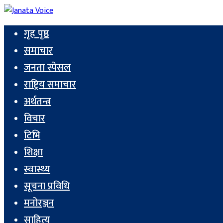
गृह पृष्ठ
समाचार
जनता स्पेसल
राष्ट्रिय समाचार
अर्थतन्त्र
विचार
टिभि
शिक्षा
स्वास्थ्य
सूचना प्रविधि
मनोरञ्जन
साहित्य