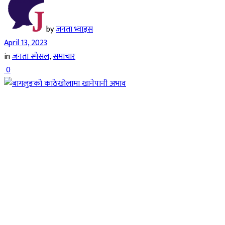
by
जनता भ्वाइस
April 13, 2023
in
जनता स्पेसल
,
समाचार
0