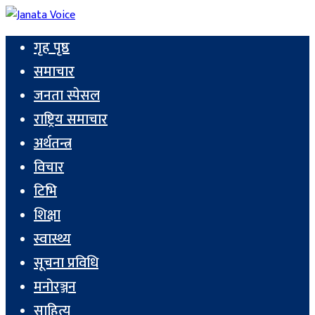
गृह पृष्ठ
समाचार
जनता स्पेसल
राष्ट्रिय समाचार
अर्थतन्त्र
विचार
टिभि
शिक्षा
स्वास्थ्य
सूचना प्रविधि
मनोरञ्जन
साहित्य