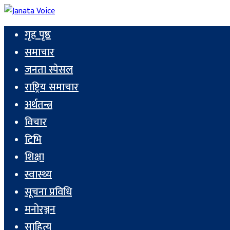
गृह पृष्ठ
समाचार
जनता स्पेसल
राष्ट्रिय समाचार
अर्थतन्त्र
विचार
टिभि
शिक्षा
स्वास्थ्य
सूचना प्रविधि
मनोरञ्जन
साहित्य