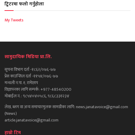
ट्विटरमा फलो गर्नुहोला
My Tweets
सामुदायिक मिडिया प्रा.लि.
सूचना विभाग दर्ता -१८६२/०७६-७७
प्रेस काउन्सिल दर्ता -११५४/०७६-७७
मन्थली न.पा. १, रामेछाप
विज्ञापनका लागि सम्पर्क: +977-48540200
मोबाईल नं. : ९८५४०४०५८६, ९८६८३३१२३४
लेख, ब्लग वा अन्य समाचारमुलक सामग्रीका लागि: news.janatavoice@gmail.com
(News)
article.janatavoice@gmail.com
हाम्रो टिम