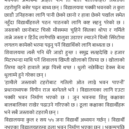
भवनको अभाबमा अहिले पनि ति बाल बालिकाहरु जस्ताको
टहरोमुनि बसेर पढ्न बाध्य छन् । विद्यालयमा पक्की भवनको त कुरा
छाडौ उनिहरुका लागि पानी छेक्ने छानो र हावा छेक्ने पर्खाल समेत
नहुँदा विद्यार्थीहरुले पठन पाठनको लागि कष्ट सहनु परेको छ ।
जस्ताको छानोबाट चिसो मौसममा चुहिने सितका थोपा र गर्मिले
तात्ने जस्ता र हिउँद लागेपछि बालुवा उडाएर ल्याउने चिसो सिरेटोमा
लगलग कामेको भरमा पढ्नु पर्ने विद्यार्थिको लागि बाध्यता छ ।
शिवालयमा त्यसै पनि धेरै जाडो हुन्छ । समुद्र सतहदेखि २ हजार
मिटरभन्दा माथि पर्ने शिवालय खिम्ती खोलाको तिरमा छ । खोलाको
तिरमा वहने हावाले अझ चिसो थप्छ । धुलो नछेकिँदा डेक्स बेन्च
धुलाम्मे हुने गरेका छन् ।
‘हामीले जस्ताको टहरोबाट गतिलो ओत लाग्ने भवन पाएनौं’
प्रधानाध्यपक विपीन राज बस्नेतले भने । विद्यालयका लागि एउटा
पक्की भवन निर्माण भएको छ । जुन भवनमा शिशु कक्षाका
बालबालिका राखेर पढाउने गरिएको छ । ठूला कक्षाका विद्यार्थीहरू
भने सबै जस्ताको टहरामै छन् ।
विद्यालयमा कुल १ सय ५५ जना विद्यार्थी अध्ययन गर्छन् । विद्यार्थी
नभएका विद्यालयहरुमा ठूला भवन निर्माण भएका छन् । भूकम्पपछि