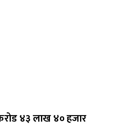
४ करोड ४३ लाख ४० हजार