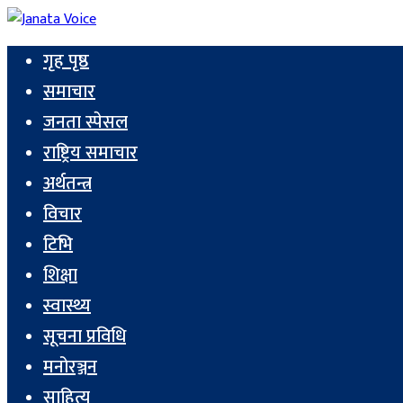
गृह पृष्ठ
समाचार
जनता स्पेसल
राष्ट्रिय समाचार
अर्थतन्त्र
विचार
टिभि
शिक्षा
स्वास्थ्य
सूचना प्रविधि
मनोरञ्जन
साहित्य