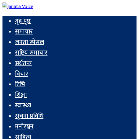
गृह पृष्ठ
समाचार
जनता स्पेसल
राष्ट्रिय समाचार
अर्थतन्त्र
विचार
टिभि
शिक्षा
स्वास्थ्य
सूचना प्रविधि
मनोरञ्जन
साहित्य