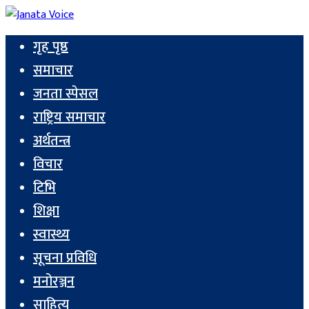
गृह पृष्ठ
समाचार
जनता स्पेसल
राष्ट्रिय समाचार
अर्थतन्त्र
विचार
टिभि
शिक्षा
स्वास्थ्य
सूचना प्रविधि
मनोरञ्जन
साहित्य