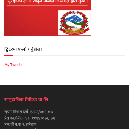
ट्विटरमा फलो गर्नुहोला
My Tweets
सामुदायिक मिडिया प्रा.लि.
सूचना विभाग दर्ता -१८६२/०७६-७७
प्रेस काउन्सिल दर्ता -११५४/०७६-७७
मन्थली न.पा. १, रामेछाप