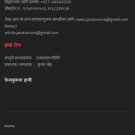
विज्ञापनका लागि सम्पर्क: +977-48540200
मोबाईल नं. : ९८५४०४०५८६, ९८६८३३१२३४
लेख, ब्लग वा अन्य समाचारमुलक सामग्रीका लागि: news.janatavoice@gmail.com
(News)
article.janatavoice@gmail.com
हाम्रो टिम
कानुनी सल्लाहकार : उज्वलराम घिमिरे
प्रकाशक/ सम्पादक : कुमार श्रेष्ठ
फेसबुकमा हामी
Home