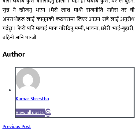
बेला यथार्थ कुरा बोलिदिनु होला । यही हो यथार्थ कुरा, धेरै ले बुझ्न,
सुन्न नै खोजनु भएन ।मेरो लाश माथी राजनीति नहोस तर यी
अपराधीहरू लाई कानूनको कठघरामा लिएर आउन सबै लाई अनुरोध
गर्दछु । फेरी पनि मलाई माफ गरिदिनु मम्मी, भावना, छोरी, भाई-बुहारी,
बहिनी अनि भान्जी
Author
Kumar Shrestha
View all posts
Previous Post