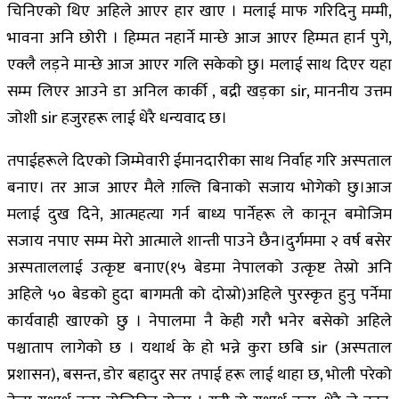
चिनिएको थिए अहिले आएर हार खाए । मलाई माफ गरिदिनु मम्मी,
भावना अनि छोरी । हिम्मत नहार्ने मान्छे आज आएर हिम्मत हार्न पुगे,
एक्लै लड़ने मान्छे आज आएर गलि सकेको छु। मलाई साथ दिएर यहा
सम्म लिएर आउने डा अनिल कार्की , बद्री खड़का sir, माननीय उत्तम
जोशी sir हजुरहरू लाई धेरै धन्यवाद छ।
तपाईहरूले दिएको जिम्मेवारी ईमानदारीका साथ निर्वाह गरि अस्पताल
बनाए। तर आज आएर मैले ग़ल्ति बिनाको सजाय भोगेको छु।आज
मलाई दुख दिने, आत्महत्या गर्न बाध्य पार्नेहरू ले कानून बमोजिम
सजाय नपाए सम्म मेरो आत्माले शान्ती पाउने छैन।दुर्गममा २ वर्ष बसेर
अस्पताललाई उत्कृष्ट बनाए(१५ बेडमा नेपालको उत्कृष्ट तेस्रो अनि
अहिले ५० बेडको हुदा बागमती को दोस्रो)अहिले पुरस्कृत हुनु पर्नेमा
कार्यवाही खाएको छु । नेपालमा नै केही गरौ भनेर बसेको अहिले
पश्चाताप लागेको छ । यथार्थ के हो भन्ने कुरा छबि sir (अस्पताल
प्रशासन), बसन्त, डोर बहादुर सर तपाई हरू लाई थाहा छ, भोली परेको