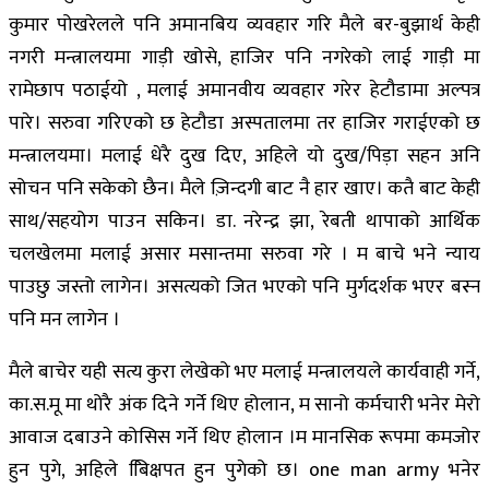
कुमार पोखरेलले पनि अमानबिय व्यवहार गरि मैले बर-बुझार्थ केही
नगरी मन्त्रालयमा गाड़ी खोसे, हाजिर पनि नगरेको लाई गाड़ी मा
रामेछाप पठाईयो , मलाई अमानवीय व्यवहार गरेर हेटौडामा अल्पत्र
पारे। सरुवा गरिएको छ हेटौडा अस्पतालमा तर हाजिर गराईएको छ
मन्त्रालयमा। मलाई धेरै दुख दिए, अहिले यो दुख/पिड़ा सहन अनि
सोचन पनि सकेको छैन। मैले ज़िन्दगी बाट नै हार खाए। कतै बाट केही
साथ/सहयोग पाउन सकिन। डा. नरेन्द्र झा, रेबती थापाको आर्थिक
चलखेलमा मलाई असार मसान्तमा सरुवा गरे । म बाचे भने न्याय
पाउछु जस्तो लागेन। असत्यको जित भएको पनि मुर्गदर्शक भएर बस्न
पनि मन लागेन ।
मैले बाचेर यही सत्य कुरा लेखेको भए मलाई मन्त्रालयले कार्यवाही गर्ने,
का.स.मू मा थोरै अंक दिने गर्ने थिए होलान, म सानो कर्मचारी भनेर मेरो
आवाज दबाउने कोसिस गर्ने थिए होलान ।म मानसिक रूपमा कमजोर
हुन पुगे, अहिले बििक्षपत हुन पुगेको छ। one man army भनेर