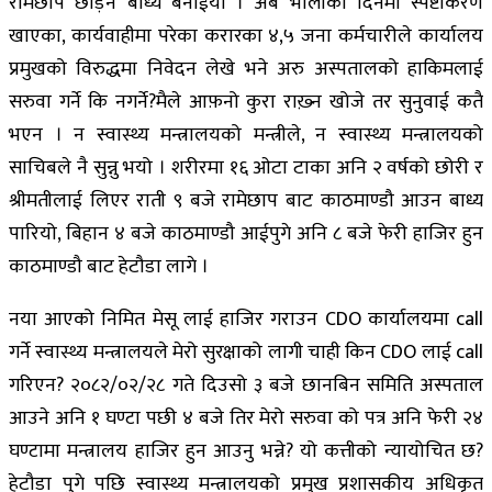
रामेछाप छोड़न बाध्य बनाईयो । अब भोलीको दिनमा स्पष्टीकरण
खाएका, कार्यवाहीमा परेका करारका ४,५ जना कर्मचारीले कार्यालय
प्रमुखको विरुद्धमा निवेदन लेखे भने अरु अस्पतालको हाकिमलाई
सरुवा गर्ने कि नगर्ने?मैले आफ़नो कुरा राख़्न खोजे तर सुनुवाई कतै
भएन । न स्वास्थ्य मन्त्रालयको मन्त्रीले, न स्वास्थ्य मन्त्रालयको
साचिबले नै सुन्नु भयो । शरीरमा १६ ओटा टाका अनि २ वर्षको छोरी र
श्रीमतीलाई लिएर राती ९ बजे रामेछाप बाट काठमाण्डौ आउन बाध्य
पारियो, बिहान ४ बजे काठमाण्डौ आईपुगे अनि ८ बजे फेरी हाजिर हुन
काठमाण्डौ बाट हेटौडा लागे ।
नया आएको निमित मेसू लाई हाजिर गराउन CDO कार्यालयमा call
गर्ने स्वास्थ्य मन्त्रालयले मेरो सुरक्षाको लागी चाही किन CDO लाई call
गरिएन? २०८२/०२/२८ गते दिउसो ३ बजे छानबिन समिति अस्पताल
आउने अनि १ घण्टा पछी ४ बजे तिर मेरो सरुवा को पत्र अनि फेरी २४
घण्टामा मन्त्रालय हाजिर हुन आउनु भन्ने? यो कत्तीको न्यायोचित छ?
हेटौडा पुगे पछि स्वास्थ्य मन्त्रालयको प्रमुख प्रशासकीय अधिकृत