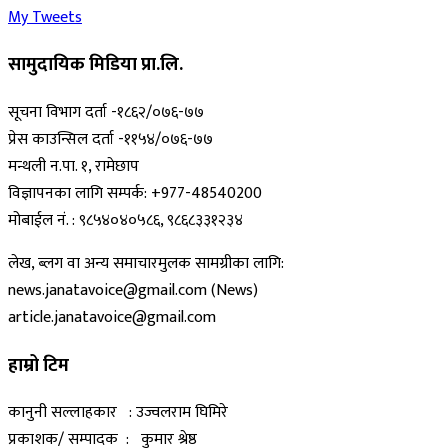
My Tweets
सामुदायिक मिडिया प्रा.लि.
सूचना विभाग दर्ता -१८६२/०७६-७७
प्रेस काउन्सिल दर्ता -११५४/०७६-७७
मन्थली न.पा. १, रामेछाप
विज्ञापनका लागि सम्पर्क: +977-48540200
मोबाईल नं. : ९८५४०४०५८६, ९८६८३३१२३४
लेख, ब्लग वा अन्य समाचारमुलक सामग्रीका लागि:
news.janatavoice@gmail.com (News)
article.janatavoice@gmail.com
हाम्रो टिम
कानुनी सल्लाहकार : उज्वलराम घिमिरे
प्रकाशक/ सम्पादक : कुमार श्रेष्ठ