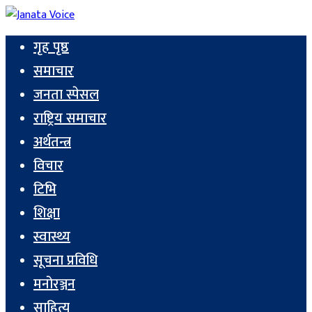
गृह पृष्ठ
समाचार
जनता स्पेसल
राष्ट्रिय समाचार
अर्थतन्त्र
विचार
टिभि
शिक्षा
स्वास्थ्य
सूचना प्रविधि
मनोरञ्जन
साहित्य