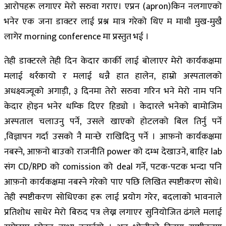
आरोपहरू लगाएर मेरो सरुवा गराए। एप्रन (apron)किन नलगाएको
भनेर एक जना डाक्टर लाई प्रश्न मात्र गरेको थिए म माथी मुख-मुखै
लागेर morning conference मा प्रस्तुत भई ।
तेही डाक्टरले तेही दिन केदार कार्की लाई बोलाएर मेरो कार्यकक्षमा
मलाई थर्रकायो र मलाई धन्नै हात हालेन, हाम्रो अस्पतालको
अधक्ष्यज्यूको अगाड़ी, ३ दिनमा तेरो सरुवा गरिन भने मेरो नाम पनि
केदार होइन भनेर धम्कि दिएर हिड्यो । केदारले भनेको बामोजिम
अस्पताल चलाउनु पर्ने, उसले खाएको होटलको बिल तिर्नु पर्ने
,विज्ञापन गर्दा उसको नै मान्छे राखिदिनु पर्ने । आफ़नो कार्यकक्षमा
नबस्ने, आफ़नो बाउको राजनीति power को दम्भ देखाउने, बाहिर lab
संग CD/RPD को comission को deal गर्ने, पटक-पटक भन्दा पनि
आफ़नो कार्यकक्षमा नबस्ने गरेको पाए पछि लिखित स्पष्टीकरण सोधे।
तेही स्पष्टीकरण सोधिएका हरू लाई प्रयोग गरेर, बदलाको भावनाले
प्रतिशोध साधेर मेरो बिरुद पत्र लेख्न लगाएर सुनियोजित ढंगले मलाई