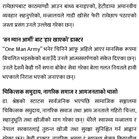
रामेछापबाट काठमाण्डौ आउन बाध्य बनाइएको, हेटौडामा अमानवीय
व्यवहार सहनुपरेको, मन्त्रालयले गाडी खोसेर फेरी रामेछाप पठाएको
जस्ता प्रसंग उनले उल्लेख गरेका छन्।
‘वन म्यान आर्मी’ बाट ‘हार खाएको’ डाक्टर
“One Man Army” भनेर चिनिने आफू अहिले आएर मानसिक रूपमा
बिचलित भइसकेको बताउँदै उनले आत्मसमर्पणको संकेत दिएका छन्।
उनले देशमै केही गर्ने सपना बोकेर सेवा गरेका बेला गलत नियतले हावी
भएकाले निराश भएको जनाएका छन्।
चिकित्सक समुदाय, नागरिक समाज र आमजनताको चासो
डा. श्रेष्ठको स्टाटस सार्वजनिक भएपछि सामाजिक सञ्जालमा
चिकित्सक समुदाय, नागरिक समाज तथा आम जनताले गहिरो चिन्ता,
सहानुभूति तथा खोजीको माग गरेका छन्। धेरैले स्वास्थ्य मन्त्रालय र
नेपाल सरकारलाई तुरुन्त खोजी तथा सुरक्षा सुनिश्चित गर्न आह्वान
गरेका छन्। केही डाक्टर, नागरिक अगुवा र स्वास्थ्य क्षेत्रमा क्रियाशील