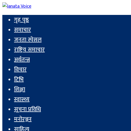
गृह पृष्ठ
समाचार
जनता स्पेसल
राष्ट्रिय समाचार
अर्थतन्त्र
विचार
टिभि
शिक्षा
स्वास्थ्य
सूचना प्रविधि
मनोरञ्जन
साहित्य