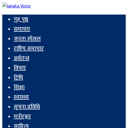
गृह पृष्ठ
समाचार
जनता स्पेसल
राष्ट्रिय समाचार
अर्थतन्त्र
विचार
टिभि
शिक्षा
स्वास्थ्य
सूचना प्रविधि
मनोरञ्जन
साहित्य