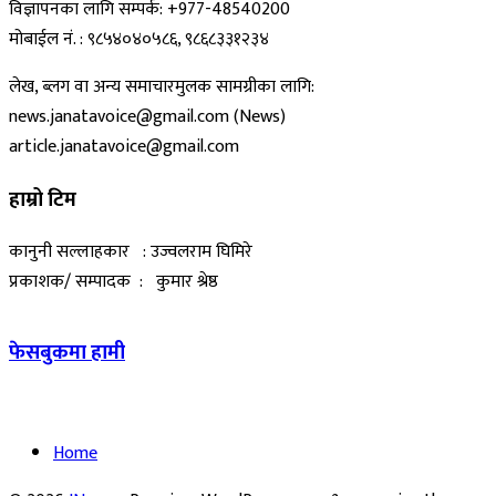
विज्ञापनका लागि सम्पर्क: +977-48540200
मोबाईल नं. : ९८५४०४०५८६, ९८६८३३१२३४
लेख, ब्लग वा अन्य समाचारमुलक सामग्रीका लागि:
news.janatavoice@gmail.com (News)
article.janatavoice@gmail.com
हाम्रो टिम
कानुनी सल्लाहकार : उज्वलराम घिमिरे
प्रकाशक/ सम्पादक : कुमार श्रेष्ठ
फेसबुकमा हामी
Home