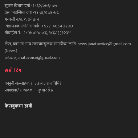
सूचना विभाग दर्ता -१८६२/०७६-७७
प्रेस काउन्सिल दर्ता -११५४/०७६-७७
मन्थली न.पा. १, रामेछाप
विज्ञापनका लागि सम्पर्क: +977-48540200
मोबाईल नं. : ९८५४०४०५८६, ९८६८३३१२३४
लेख, ब्लग वा अन्य समाचारमुलक सामग्रीका लागि: news.janatavoice@gmail.com
(News)
article.janatavoice@gmail.com
हाम्रो टिम
कानुनी सल्लाहकार : उज्वलराम घिमिरे
प्रकाशक/ सम्पादक : कुमार श्रेष्ठ
फेसबुकमा हामी