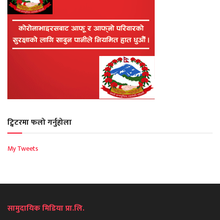
ट्विटरमा फलो गर्नुहोला
My Tweets
सामुदायिक मिडिया प्रा.लि.