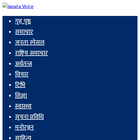
गृह पृष्ठ
समाचार
जनता स्पेसल
राष्ट्रिय समाचार
अर्थतन्त्र
विचार
टिभि
शिक्षा
स्वास्थ्य
सूचना प्रविधि
मनोरञ्जन
साहित्य