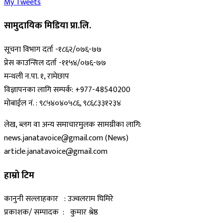
My Tweets
सामुदायिक मिडिया प्रा.लि.
सूचना विभाग दर्ता -१८६२/०७६-७७
प्रेस काउन्सिल दर्ता -११५४/०७६-७७
मन्थली न.पा. १, रामेछाप
विज्ञापनका लागि सम्पर्क: +977-48540200
मोबाईल नं. : ९८५४०४०५८६, ९८६८३३१२३४
लेख, ब्लग वा अन्य समाचारमुलक सामग्रीका लागि:
news.janatavoice@gmail.com (News)
article.janatavoice@gmail.com
हाम्रो टिम
कानुनी सल्लाहकार : उज्वलराम घिमिरे
प्रकाशक/ सम्पादक : कुमार श्रेष्ठ